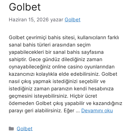
Golbet
Haziran 15, 2026
yazar
Golbet
Golbet çevrimiçi bahis sitesi, kullanıcıların farklı
sanal bahis türleri arasından seçim
yapabilecekleri bir sanal bahis sayfasına
sahiptir. Gece gündüz dilediğiniz zaman
oynayabileceğiniz online casino oyunlarından
kazancınızı kolaylıkla elde edebilirsiniz. Golbet
nasıl çıkış yapmak istediğinizi seçebilir ve
istediğiniz zaman paranızın kendi hesabınıza
geçmesini isteyebilirsiniz. Hiçbir ücret
ödemeden Golbet çıkış yapabilir ve kazandığınız
parayı geri alabilirsiniz. Eğer …
Devamını oku
Kategoriler
Golbet