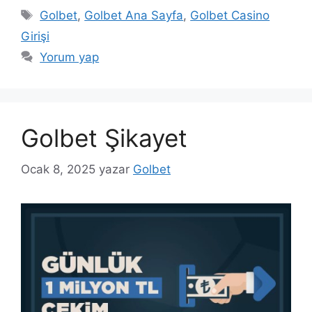
Etiketler
Golbet
,
Golbet Ana Sayfa
,
Golbet Casino
Girişi
Yorum yap
Golbet Şikayet
Ocak 8, 2025
yazar
Golbet