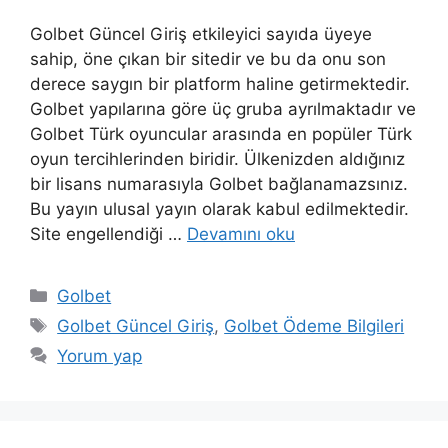
Golbet Güncel Giriş etkileyici sayıda üyeye
sahip, öne çıkan bir sitedir ve bu da onu son
derece saygın bir platform haline getirmektedir.
Golbet yapılarına göre üç gruba ayrılmaktadır ve
Golbet Türk oyuncular arasında en popüler Türk
oyun tercihlerinden biridir. Ülkenizden aldığınız
bir lisans numarasıyla Golbet bağlanamazsınız.
Bu yayın ulusal yayın olarak kabul edilmektedir.
Site engellendiği …
Devamını oku
Kategoriler
Golbet
Etiketler
Golbet Güncel Giriş
,
Golbet Ödeme Bilgileri
Yorum yap