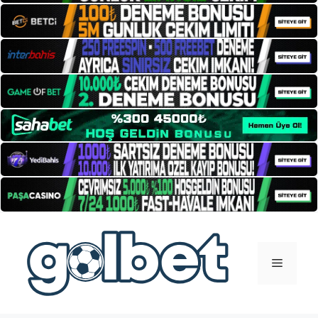
İçeriğe
atla
Menü