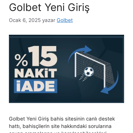
Golbet Yeni Giriş
Ocak 6, 2025
yazar
Golbet
Golbet Yeni Giriş bahis sitesinin canlı destek
hattı, bahisçilerin site hakkındaki sorularına