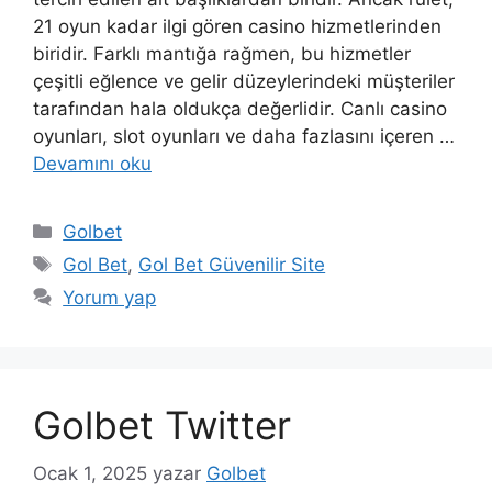
21 oyun kadar ilgi gören casino hizmetlerinden
biridir. Farklı mantığa rağmen, bu hizmetler
çeşitli eğlence ve gelir düzeylerindeki müşteriler
tarafından hala oldukça değerlidir. Canlı casino
oyunları, slot oyunları ve daha fazlasını içeren …
Devamını oku
Kategoriler
Golbet
Etiketler
Gol Bet
,
Gol Bet Güvenilir Site
Yorum yap
Golbet Twitter
Ocak 1, 2025
yazar
Golbet