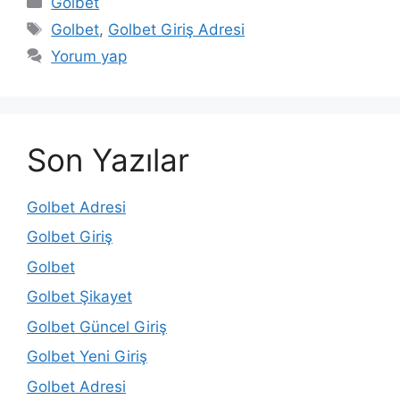
Golbet
Etiketler
Golbet
,
Golbet Giriş Adresi
Yorum yap
Son Yazılar
Golbet Adresi
Golbet Giriş
Golbet
Golbet Şikayet
Golbet Güncel Giriş
Golbet Yeni Giriş
Golbet Adresi